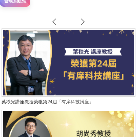
醫環系動態
葉秩光講座教授榮獲第24屆「有庠科技講座」