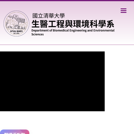
跳
到
主
要
內
容
區