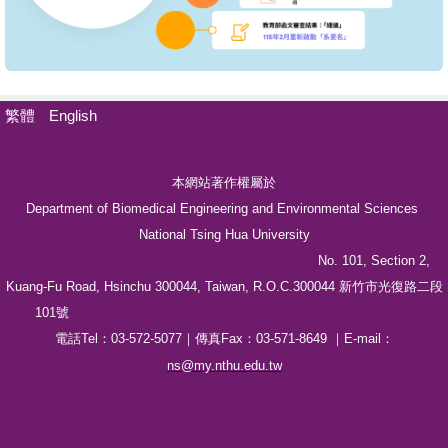
繁體
English
本網站著作權屬於
Department of Biomedical Engineering and Environmental Sciences
National Tsing Hua University
No. 101, Section 2,
Kuang-Fu Road, Hsinchu 300044, Taiwan, R.O.C.300044 新竹市光復路二段
101號
電話Tel：03-572-5077｜傳真Fax：03-571-8649 ｜E-mail：
ns@my.nthu.edu.tw