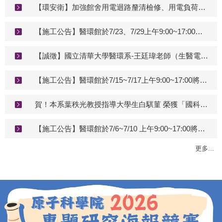
【環安衛】加強館舍用電迴路釐清檢修、用電負荷檢視及用電設備 管理等，以確保用電安全。
【施工公告】醫環館於7/23、7/29上午9:00~17:00將進行「R723、R510實驗室儀器設備(空壓機、實驗桌)安裝」工程
【誠徵】國立清華大學醫環系-王廷瑋老師（生醫電子實驗室） 徵博士後研究1名
【施工公告】醫環館於7/15~7/17上午9:00~17:00將進行「R622張建文老師實驗室整修(Epoxy鋪設、廢棄物清除)」工程。
賀！本系葉秩光教授指導大學生白騏菫 榮獲「國科會114年度大專學生研究計畫研究創作獎」
【施工公告】醫環館於7/6~7/10 上午9:00~17:00將進行「R622張建文老師實驗室整修(電路、牆面)」工程
更多...