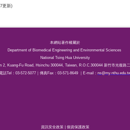
7更新)
本網站著作權屬於
Department of Biomedical Engineering and Environmental Sciences
National Tsing Hua University
Fu Road, Hsinchu 300044, Taiwan
電話Tel：03-572-5077｜傳真Fax：03-571-8649 ｜E-mail：
ns@my.nthu.edu.t
資訊安全政策
|
個資保護政策