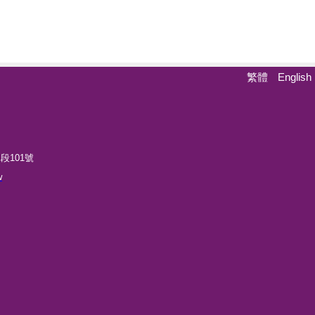
繁體
English
, R.O.C.300044 新竹市光復路二段101號
w