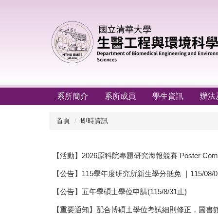
跳
到
主
要
內
容
區
系所簡介
系所成員
學生資訊
辦法
首頁
即時資訊
【活動】2026原科院專題研究海報競賽 Poster Compet
【公告】115學年度研究所新生學分抵免 ｜115/08/05-11
【公告】五年學碩士學位申請(115/8/31止)
【重要通知】配合博碩士學位考試細則修正，圖書館