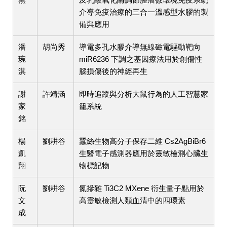
介導免疫治療的三合一溫感型水膠的製
備與應用
潘
胡尚秀
導電多孔水膠介導無線磁電驅動靶向
琬
miR6236 下調之基因療法用於創傷性
淇
腦損傷後的神經再生
謝
許靖涵
即時追蹤與分析大鼠行為的人工智慧家
家
籠系統
銘
楊
劉耕谷
蠶絲生物高分子保存二維 Cs2AgBiBr6
凱
生醫電子感測器應用於靈敏檢測心臟生
翔
物標記物
阮
劉耕谷
氮摻雜 Ti3C2 MXene 衍生量子點用於
文
高靈敏檢測人類血清中的四環素
成