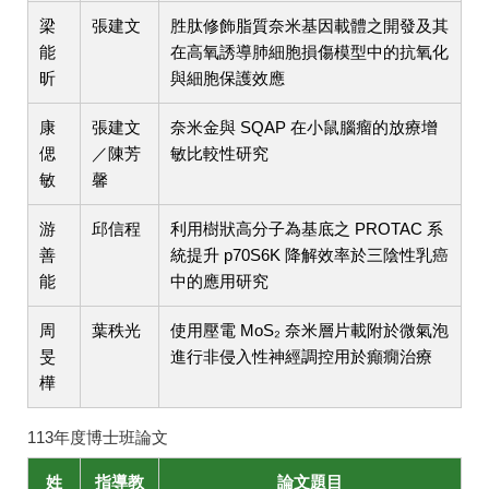
梁
張建文
胜肽修飾脂質奈米基因載體之開發及其
能
在高氧誘導肺細胞損傷模型中的抗氧化
昕
與細胞保護效應
康
張建文
奈米金與 SQAP 在小鼠腦瘤的放療增
偲
／陳芳
敏比較性研究
敏
馨
游
邱信程
利用樹狀高分子為基底之 PROTAC 系
善
統提升 p70S6K 降解效率於三陰性乳癌
能
中的應用研究
周
葉秩光
使用壓電 MoS₂ 奈米層片載附於微氣泡
旻
進行非侵入性神經調控用於癲癇治療
樺
113年度博士班論文
姓
指導教
論文題目