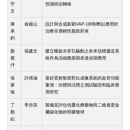
宇
預測癌症轉移
文
蔣
俞鐘山
設計與合成新穎VAP-1抑制劑以應用於
承
治療非酒精性脂肪肝炎
鈞
顏
張建文
建立螺旋水穿孔驅動之奈米信標遞送系
紫
統作為活細胞基因表達偵測應用
伃
張
許靖涵
基於雷射散斑對比成像系統的血管功能
家
量測：仿體與活體之測試驗證和臨床應
瑜
用研究
丁
李亦淇
製備並評估包覆化療藥物與二維過度金
勤
屬碳化物的明膠微球
紜