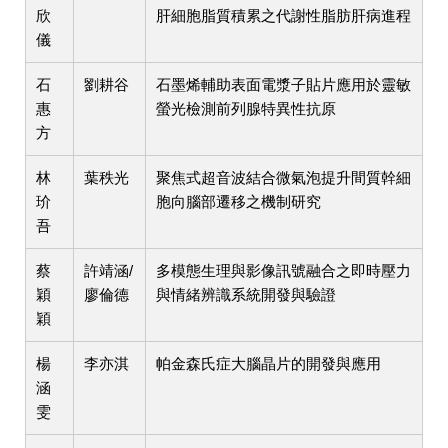
欣
肝細胞脂質積累之代謝性脂肪肝病進程
儀
石
劉耕谷
石墨烯輔助表面電漿子貼片應用於靈敏
惠
螢光檢測前列腺特異性抗原
方
林
葉秩光
聚焦式超音波結合微氣泡提升間質幹細
玠
胞向腦部遷移之機制研究
吾
蔡
許靖涵/
多模態生理與影像訊號融合之即時壓力
穎
廖倫德
與情緒辨識系統開發與驗證
穎
楊
李亦淇
帕金森氏症大腦晶片的開發與應用
涵
雯