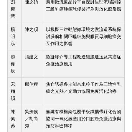
劉
陳之碩
應用微流道晶片平台探討生理流場調控
權
三維乳癌腫瘤球侵襲行為與放化療反應
慧
楊
陳之碩
以模擬三維動態微環境之微流道系統探
明
討腫瘤相關巨噬細胞與膠質母細胞瘤交
泓
互作用之影響
趙
張建文
微凝膠介導工程改造細胞遞送及其癌症
偉
免疫治療應用
辰
宋
邱信程
焦亡誘導多功能奈米粒子作為三陰性乳
翔
癌之光熱／光動力協同免疫活化治療
韻
陳
吳劍侯
氫鍵有機框架包覆平板鐵攜帶釕化合物
佩
／胡尚
協同一氧化氮應用於口腔癌免疫治療與
蓁
秀
預防淋巴轉移