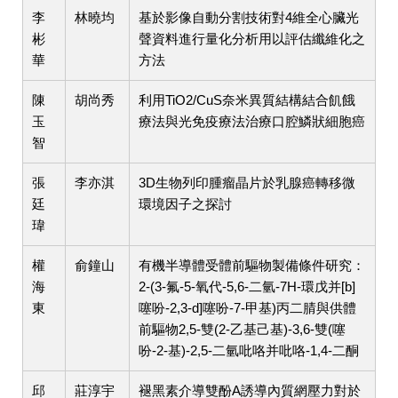
李
林曉均
基於影像自動分割技術對4維全心臟光
彬
聲資料進行量化分析用以評估纖維化之
華
方法
陳
胡尚秀
利用TiO2/CuS奈米異質結構結合飢餓
玉
療法與光免疫療法治療口腔鱗狀細胞癌
智
張
李亦淇
3D生物列印腫瘤晶片於乳腺癌轉移微
廷
環境因子之探討
瑋
權
俞鐘山
有機半導體受體前驅物製備條件研究：
海
2-(3-氟-5-氧代-5,6-二氫-7H-環戊并[b]
東
噻吩-2,3-d]噻吩-7-甲基)丙二腈與供體
前驅物2,5-雙(2-乙基己基)-3,6-雙(噻
吩-2-基)-2,5-二氫吡咯并吡咯-1,4-二酮
邱
莊淳宇
褪黑素介導雙酚A誘導內質網壓力對於