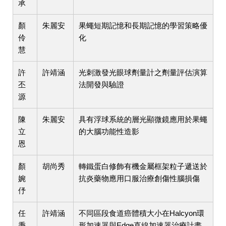
承
顏
朱麗安
果蠅短期記憶和長期記憶的學習策略優
伶
化
慧
許
許靖涵
光刺激發光眼球劑量計之劑量評估演算
丕
法開發與驗證
源
陳
朱麗安
具有浮球系統的層光顯微鏡應用於果蠅
立
的大腦功能性造影
恩
顏
胡尚秀
轉鐵蛋白修飾有機金屬框架粒子遞送於
婉
抗炎藥物應用口服治療創傷性腦損傷
伃
任
許靖涵
不同區段食道癌體積大小在Halcyon環
秉
形加速器與Edge直線加速器治療計畫