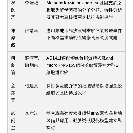
塗
李清福
Metschnikowia pulcherrima基因支群之
御
梅耶氏酵母菌種的分子分類、特性分析
碁
及其對大豆核盤菌之拮抗機制探討
陳
許靖涵
應用蒙地卡羅決策樹求解突發醫療事件
偉
下隨機需求消耗性醫療物資調度問題
然
柯
莊淳宇/
AS1411適配體修飾脂質體搭載anti-
良
陳炯東
microRNA-155靶向治療瀰漫性大型B
諭
細胞淋巴癌
童
張建文
探討微流體介導的細胞變形以增強免疫
譯
細胞的基因傳遞效率
萱
彭
李亦淇
雙交聯高強度水凝膠於血管器官晶片的
俐
製備與應用：動脈粥狀硬化模型建立與
瑩
探討