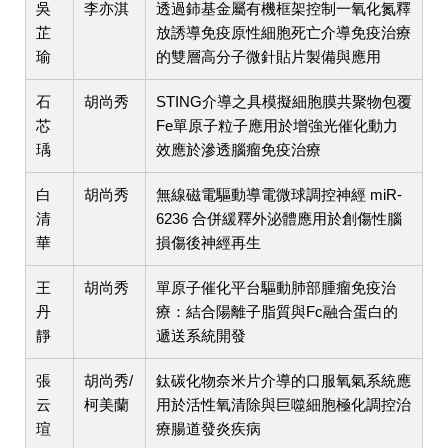
吳
李亦淇
透過鈰基金屬有機框架控制一氧化氮釋
芷
放誘導免疫原性細胞死亡介導免疫治療
瑜
的雙層高分子微針貼片製備與應用
石
胡尚秀
STING介導之具模擬細胞膜共聚物包覆
芯
Fe單原子粒子應用於增強光催化動力
瑀
效應於滲透腦瘤免疫治療
白
胡尚秀
無線磁電驅動導電微球調控神經 miR-
清
6236 合併緩釋外泌體應用於創傷性腦
華
損傷後神經再生
王
胡尚秀
單原子催化平台驅動肺部腫瘤免疫治
丹
療：結合陽離子脂質與Fc融合蛋白的
靜
遞送系統開發
張
胡尚秀/
鈦碳化物奈米片介導的口服氧氣系統應
云
柯美蘭
用於活性氧清除與巨噬細胞極化調控治
瑄
療腸道發炎疾病