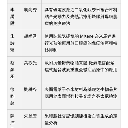
李
胡尚秀
具有磁電效應之二氧化鈦奈米複合材料
禹
結合光動力及光熱治療用於膠質母細胞
陞
瘤的免疫療法
朱
胡尚秀
使用裝載氨硼烷的 MXene 奈米馬達進
詩
行光熱治療用於口腔癌的免疫治療和轉
琳
移抑制
蔡
葉秩光
載附抗憂鬱藥物脂質體-微氣泡搭配聚
鎮
焦式超音波於重度憂鬱症治療中的應用
丞
徐
劉耕谷
表面電漿子奈米材料為基礎之生物晶片
昀
應用於表面增強拉曼光譜之芬太尼檢測
慈
陳
朱麗安
果蠅腦社交記憶訓練後蛋白質生成的定
沛
量分析