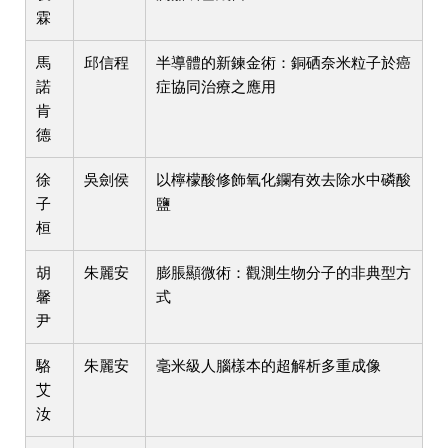
霖
馬
邱信程
半導體的新鍊金術：銅硒奈米粒子於癌
諾
症協同治療之應用
肯
德
徐
吳劍侯
以檸檬酸修飾氧化鑭有效去除水中磷酸
子
鹽
桓
胡
朱麗安
膨脹顯微術：觀測生物分子的非典型方
馨
式
尹
駱
朱麗安
毫米級人腦樣本的超解析多重成像
艾
汝