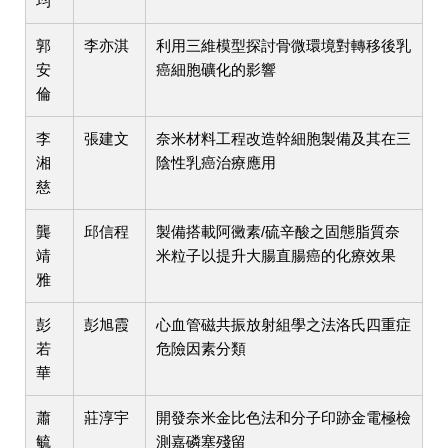
均
郭
李亦淇
利用三維模型探討骨微環境對轉移後乳
安
癌細胞礦化的影響
倫
李
張建文
奈米材料工程改造幹細胞製備及其在三
湘
陰性乳癌治療應用
慈
龔
邱信程
製備搭載阿黴素/硫辛酸之固態脂質奈
靖
米粒子以提升大腸直腸癌的化療效果
雅
彭
彭旭霞
心血管磁共振放射組學之法洛氏四重症
若
危險因素分類
華
蕭
莊淳宇
開發奈米金比色法和分子印跡金電極檢
毓
測嘉磷塞殘留