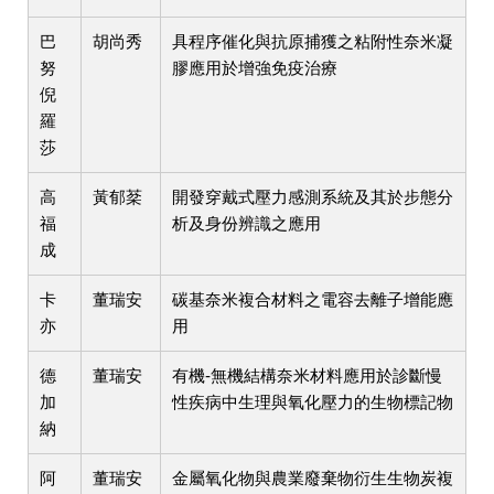
巴
胡尚秀
具程序催化與抗原捕獲之粘附性奈米凝
努
膠應用於增強免疫治療
倪
羅
莎
高
黃郁棻
開發穿戴式壓力感測系統及其於步態分
福
析及身份辨識之應用
成
卡
董瑞安
碳基奈米複合材料之電容去離子增能應
亦
用
德
董瑞安
有機-無機結構奈米材料應用於診斷慢
加
性疾病中生理與氧化壓力的生物標記物
納
阿
董瑞安
金屬氧化物與農業廢棄物衍生生物炭複