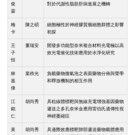
俊
對於代謝性脂肪肝病進展之機轉
霖
梅
陳之碩
細胞極性於神經膠質瘤細胞群體之影響
卡
初探
王
董瑞安
開發多功能型奈米複合材料光電極以高
子
效光電催化技術應用於水淨化研究
恒
林
葉秩光
負載藥物微氣泡之表面藥物分佈與聲學
嘉
和釋放機制的相互作用
偉
江
胡尚秀
具粒線體標靶與無線充電增強基因藥物
銘
遞送之多孔奈米金應用雷伯氏遺傳性視
仁
神經萎縮症
黃
胡尚秀
具邊際效應標靶肺部遞送藥物載體應用