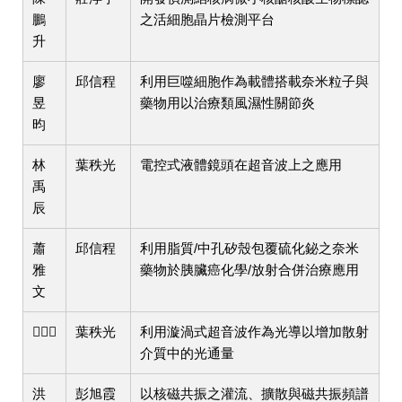
鵬
之活細胞晶片檢測平台
升
廖
邱信程
利用巨噬細胞作為載體搭載奈米粒子與
昱
藥物用以治療類風濕性關節炎
昀
林
葉秩光
電控式液體鏡頭在超音波上之應用
禹
辰
蕭
邱信程
利用脂質/中孔矽殼包覆硫化鉍之奈米
雅
藥物於胰臟癌化學/放射合併治療應用
文
𡍼琇惠
葉秩光
利用漩渦式超音波作為光導以增加散射
介質中的光通量
洪
彭旭霞
以核磁共振之灌流、擴散與磁共振頻譜