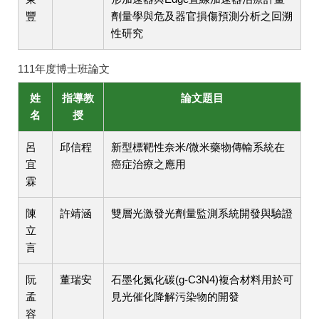
豐
劑量學與危及器官損傷預測分析之回溯
性研究
111年度博士班論文
姓
指導教
論文題目
名
授
呂
邱信程
新型標靶性奈米/微米藥物傳輸系統在
宜
癌症治療之應用
霖
陳
許靖涵
雙層光激發光劑量監測系統開發與驗證
立
言
阮
董瑞安
石墨化氮化碳(g-C3N4)複合材料用於可
孟
見光催化降解污染物的開發
容