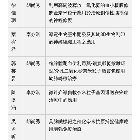
徐
胡尚秀
利用高周波釋放一氧化氮的血小板膜修
佳
飾金奈米粒子應用於治療創傷性腦損傷
玥
的神經修復
葉
李亦淇
導電生物墨水開發及其於3D生物列印
宥
於神經組織工程之應用
君
郭
胡尚秀
粒線體靶向伊利司莫-銅負載氮摻雜碳
芸
點/介孔二氧化矽奈米粒子脂質包覆用
妟
於肺轉移治療
陳
李亦淇
微針介導負載奈米粒子基因遞送在癌症
姿
治療中的應用
涵
吳
胡尚秀
具脾臟標靶之催化奈米抗原捕捉儲庫應
孟
用增強免疫治療
昕