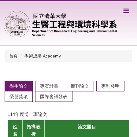
跳
到
主
要
內
容
區
首頁
學術成果 Academy
學生論文
專案計畫
期刊論文
專利發明
榮譽獎項
國際會議發表
114年度博士班論文
姓
指導教
論文題目
名
授