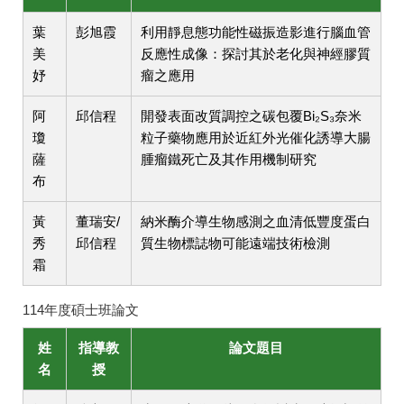
葉
彭旭霞
利用靜息態功能性磁振造影進行腦血管
美
反應性成像：探討其於老化與神經膠質
妤
瘤之應用
阿
邱信程
開發表面改質調控之碳包覆Bi₂S₃奈米
瓊
粒子藥物應用於近紅外光催化誘導大腸
薩
腫瘤鐵死亡及其作用機制研究
布
黃
董瑞安/
納米酶介導生物感測之血清低豐度蛋白
秀
邱信程
質生物標誌物可能遠端技術檢測
霜
114年度碩士班論文
姓
指導教
論文題目
名
授