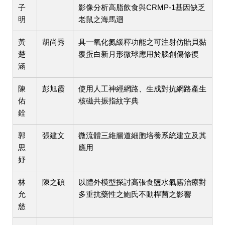
子
影像分析高脂飲食與CRMP-1基因缺乏
明
老鼠之海馬迴
黃
胡尚秀
具一氧化氮緩釋功能之可注射仿貽貝黏
楚
覆蛋白新月形微球應用於腦創傷修復
涵
陳
彭旭霞
使用人工神經網路、生成對抗網路產生
佑
核磁共振指紋字典
銓
郭
張建文
微流體三維腸道細胞培養系統建立及其
思
應用
妤
林
陳之碩
以體外模型探討高張食鹽水氣霧治療對
允
多重抗藥性之鮑氏不動桿菌之影響
慈