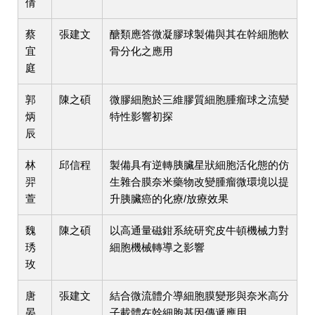
倩
蔡
張建文
醣類應答微凝膠球製備與其在幹細胞軟
宜
骨分化之應用
庭
郭
陳之碩
微膠細胞於三維膠質細胞腫瘤球之流變
炳
特性影響初探
辰
林
邱信程
製備具有逆轉胰臟星狀細胞活化態的仿
羿
生雜合膜奈米藥物改變腫瘤微環境以提
萱
升胰臟癌的化療/放療效果
魏
陳之碩
以高通量磁鉗系統研究皮牛頓機械力對
琇
細胞機械轉導之影響
玫
唐
張建文
結合微流體介導細胞膜變形與奈米高分
晏
子載體在幹細胞基因傳遞應用