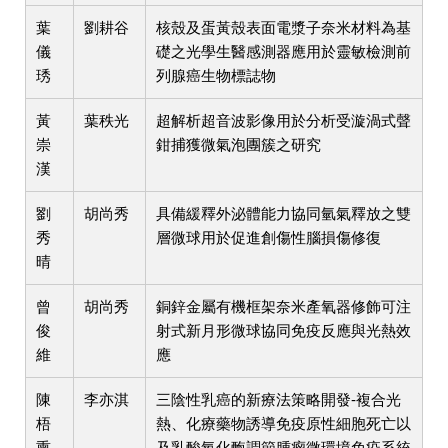
葉
劉耕谷
核殼及蛋黃殼表面電漿子奈米材料為基
儀
礎之光學生醫感測器應用於靈敏檢測前
琇
列腺癌生物標誌物
黃
葉秩光
超解析超音波影像用於分析受漩渦式聲
崇
鉗捕獲微氣泡團簇之研究
漢
劉
胡尚秀
具備緩釋外泌體能力協同氫氣釋放之雙
秀
層微球用於促進創傷性腦損傷修復
晴
曾
胡尚秀
銅鋅金屬有機框架奈米產氧器修飾可注
俊
射式新月形微球協同免疫反應與光熱效
維
應
陳
李亦淇
三陰性乳癌的新療法策略開發-複合光
梧
熱、化療藥物誘導免疫原性細胞死亡以
熏
及乳酸氧化酶調節腫瘤微環境免疫系統