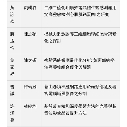
黃
劉耕谷
二維二硫化鉬場效電晶體生醫感測器用
詠
於高靈敏檢測心肌肌鈣蛋白I之研究
歆
蔣
陳之碩
機械力刺激誘導三維細胞球細胞骨架變
孟
化之探討
伶
葉
陳之碩
複雜系統響應最佳化分析: 黃斑部病變
家
治療藥物組合優化與篩選
妤
曾
許靖涵
藉由卷積神經網路應用於頭頸部危及器
誠
官電腦斷層影像之分割
許
林曉均
基於反卷積和深度學習方法的光聲與超
潔
音波影像品質提升方法
馨