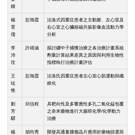
鍾
楊
彭旭霞
法洛式四重症患者之主動脈、左心室及
育
右心室之心臟核磁共振影像血流動力學
儒
分析
李
許靖涵
探討硼中子捕獲治療之各治療計畫系統
沛
劑量計算結果差異之原因與利用生物性
玟
指標執行治療計畫評估
王
彭旭霞
法洛氏四重症患者左心室心肌運動與纖
竑
維化
惟
劉
邱信程
具靶向性及多響應性多孔二氧化錳包覆
芳
之奈米藥物進行大腸癌化學/化學動力
驛
治療
楊
胡尚秀
開發高通量腫瘤晶片應用於藥物篩選與