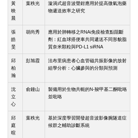
黃
葉秩光
漩渦式超音波聲鉗應用於提高微氣泡藥
映
物遞送效率之研究
晨
張
胡尚秀
應用於肺轉移之RNAi免疫檢查點阻斷
皓
劑：紅血球搭便車共同遞送不同形貌脂
旻
質奈米顆粒與PD-L1 siRNA
邱
彭旭霞
法布里病患者心血管磁共振影像的放射
柏
組學分析：心臟參與的分類與預測
瀚
沈
俞鐘山
製備用於生物共軛的N-羧甲基二酮吡咯
立
並吡咯
心
邱
葉秩光
基於深度學習開發超音波影像腕隧道症
庭
候群之輔助診斷系統
暄