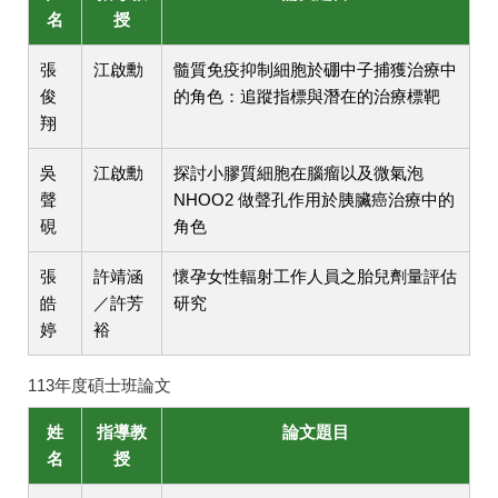
名
授
張
江啟勳
髓質免疫抑制細胞於硼中子捕獲治療中
俊
的角色：追蹤指標與潛在的治療標靶
翔
吳
江啟勳
探討小膠質細胞在腦瘤以及微氣泡
聲
NHOO2 做聲孔作用於胰臟癌治療中的
硯
角色
張
許靖涵
懷孕女性輻射工作人員之胎兒劑量評估
皓
／許芳
研究
婷
裕
113年度碩士班論文
姓
指導教
論文題目
名
授