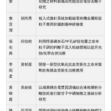
蕾
化物之材料製備高性能混合電容去離子
研究
詹
胡尚秀
植入式微針系統加載磁電有機金屬框架
宜
粒子應用於腦創傷神經修復
潔
張
邱信程
利用羥基磷灰石/中孔矽殼包覆之奈米
右
粒子調控鈣離子流入粒線體藉以提升光
典
熱/化學合併治療
李
黃郁棻
開發一新型抗氧化抗血管新生之奈米製
宛
劑於角膜血管新生治療應用
柔
黃
吳劍侯
以感應耦合電漿質譜儀結合液相層析分
暐
離技術進行餘甘子中硒物種之連線分析
庭
研究
陳
莊淳宇
開發偵測結核病微小核醣核酸生物標誌