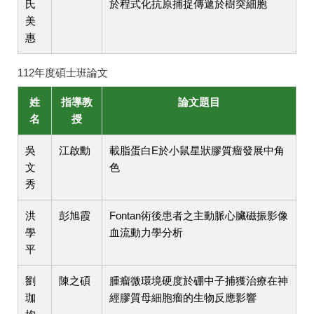
氏
於程式化抗原捕捉傳遞於樹突細胞
美
惠
112年度碩士班論文
姓
指導教
論文題目
名
授
吳
江啟勳
載脂蛋白E於小鼠星狀膠質瘤發展中角
文
色
秀
洪
彭旭霞
Fontan術後患者之主動脈心臟磁振影像
學
血流動力學分析
平
劉
陳之碩
腫瘤微環境硬度於硼中子捕獲治療在神
珈
經膠質母細胞瘤的生物反應影響