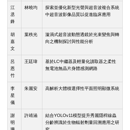
江
林曉均
探索並優化新型光聲與超音波複合系統
丞
中超音波影像品質以促進臨床應用
鋒
胡
葉秩光
漩渦式超音波動態透鏡於光束變焦與轉
嘉
向之機制探討與性能分析
文
呂
王廷瑋
基於LC中繼器及輕量化讀取器之柔性
恩
無電池無晶片身體感測網路
竹
李
朱麗安
高解析大體積選擇性平面照明顯微系統
星
儀
謝
許靖涵
結合YOLOv11模型提升秀麗隱桿線蟲
明
分齡辨識於生物輻射劑量回溯應用之研
珊
究