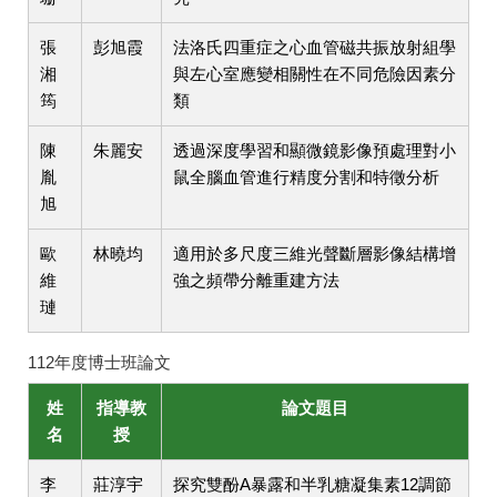
張
彭旭霞
法洛氏四重症之心血管磁共振放射組學
湘
與左心室應變相關性在不同危險因素分
筠
類
陳
朱麗安
透過深度學習和顯微鏡影像預處理對小
胤
鼠全腦血管進行精度分割和特徵分析
旭
歐
林曉均
適用於多尺度三維光聲斷層影像結構增
維
強之頻帶分離重建方法
璉
112年度博士班論文
姓
指導教
論文題目
名
授
李
莊淳宇
探究雙酚A暴露和半乳糖凝集素12調節