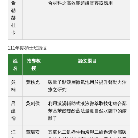
希
合材料之高效能超級電容器應用
勒
赫
杜
卡
111年度碩士班論文
姓
指導教
論文題目
名
授
吳
葉秩光
碳量子點殼層微氣泡用於提升聲動力治
楠
療之研究
呂
吳劍侯
利用漩渦輔助式液液微萃取技術結合鄰
建
苯基苯酚靛酚藍法量測自然水體中的銨
儒
離子
汪
董瑞安
五氧化二釩@生物炭與二維過渡金屬碳