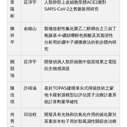
章
莊淳宇
人類肺部上皮細胞受體ACE2應對
陽
SARS-CoV-2之舊藥新用研究
彬
陳
俞鐘山
製備放射性氟化聚乙二醇耦合之三叔丁
祥
氧羰基-6-硼頻哪醇色胺酸及其脂溶性
平
分析用於硼中子捕獲療法的初步體內研
究
關
莊淳宇
開發偵測人類肝細胞中脂質積累之電阻
競
抗生物感測器
強
陳
許靖涵
基於TOPAS建構筆尖式掃描技術之蒙
佳
地卡羅射源模型以評估質子治療計畫系
琪
統計算劑量準確性
何
邱信程
開發具有光熱和抗氧化作用的碳化聚兒
秀
茶素奈米粒子用於類風濕性關節炎治療