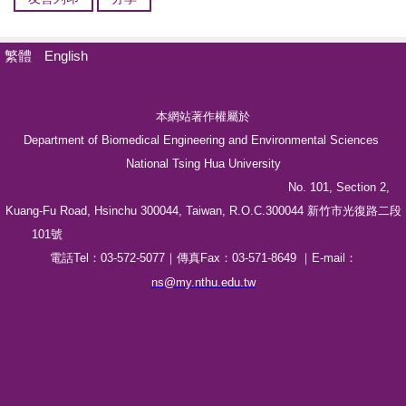
繁體
English
本網站著作權屬於
Department of Biomedical Engineering and Environmental Sciences
National Tsing Hua University
No. 101, Section 2,
Kuang-Fu Road, Hsinchu 300044, Taiwan, R.O.C.300044 新竹市光復路二段
101號
電話Tel：03-572-5077｜傳真Fax：03-571-8649 ｜E-mail：
ns@my.nthu.edu.tw